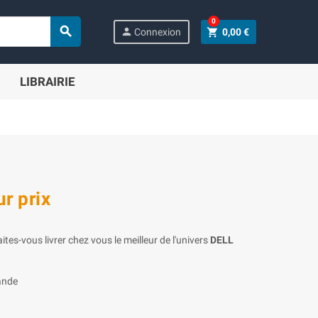
0

person
shopping_cart
Connexion
0,00 €
LIBRAIRIE
r prix
aites-vous livrer chez vous le meilleur de l'univers
DELL
ande