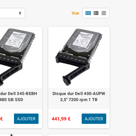
view_comfy
view_list
view_headline
Vue
 dur Dell 345-BEBH
Disque dur Dell 400-AUPW
480 GB SSD
3,5" 7200 rpm 1 TB
 €
441,99 €
AJOUTER
AJOUTER