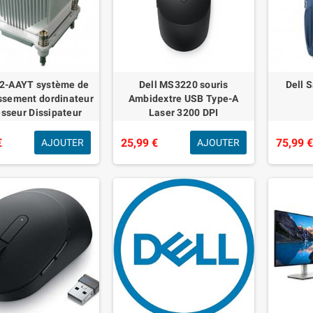
12-AAYT système de
Dell MS3220 souris
Dell 
issement dordinateur
Ambidextre USB Type-A
sseur Dissipateur
Laser 3200 DPI
ue/Radiateur Argent
€
25,99 €
75,99 
AJOUTER
AJOUTER