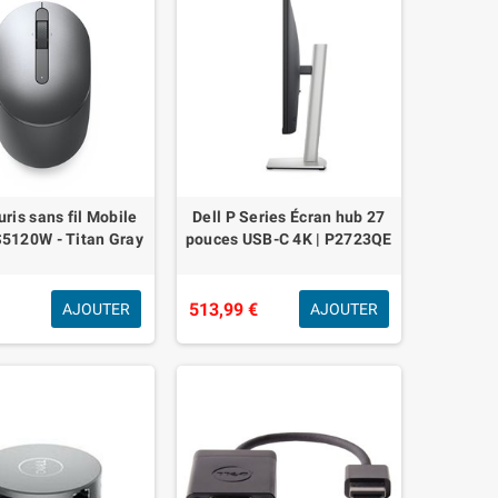
uris sans fil Mobile
Dell P Series Écran hub 27
S5120W - Titan Gray
pouces USB-C 4K | P2723QE
€
513,99 €
AJOUTER
AJOUTER