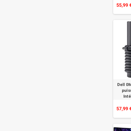
55,99 
Dell 0
puis
Int
57,99 