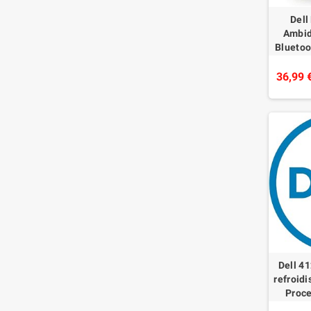
Dell
Ambid
Bluetoo
36,99 
Dell 4
refroid
Proce
ther