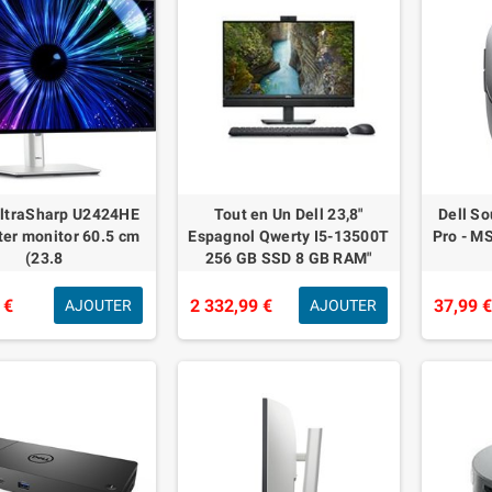
ltraSharp U2424HE
Tout en Un Dell 23,8"
Dell So
er monitor 60.5 cm
Espagnol Qwerty I5-13500T
Pro - M
(23.8
256 GB SSD 8 GB RAM"
 €
2 332,99 €
37,99 
AJOUTER
AJOUTER