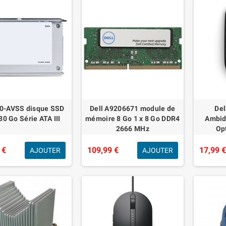
00-AVSS disque SSD
Dell A9206671 module de
Del
80 Go Série ATA III
mémoire 8 Go 1 x 8 Go DDR4
Ambid
2666 MHz
Op
 €
109,99 €
17,99 
AJOUTER
AJOUTER