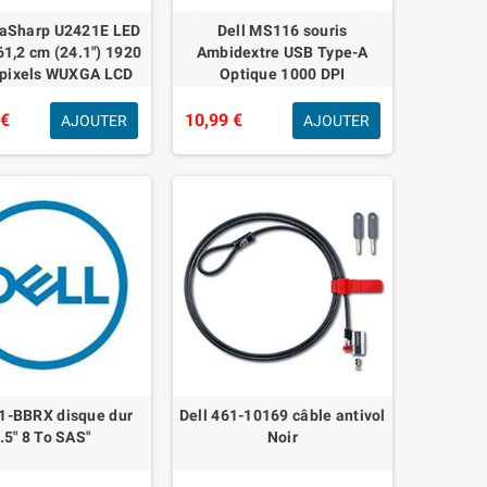
traSharp U2421E LED
Dell MS116 souris
61,2 cm (24.1") 1920
Ambidextre USB Type-A
 pixels WUXGA LCD
Optique 1000 DPI
Argent"
 €
10,99 €
AJOUTER
AJOUTER
61-BBRX disque dur
Dell 461-10169 câble antivol
.5" 8 To SAS"
Noir