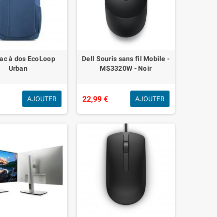
Sac à dos EcoLoop
Dell Souris sans fil Mobile -
Urban
MS3320W - Noir
€
22,99 €
AJOUTER
AJOUTER