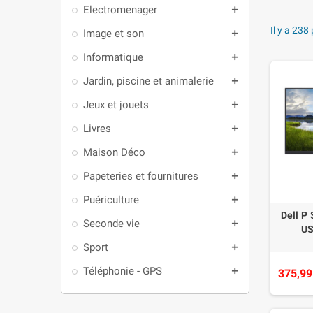
Electromenager
add
Il y a 238
Image et son
add
Informatique
add
Jardin, piscine et animalerie
add
Jeux et jouets
add
Livres
add
Maison Déco
add
Papeteries et fournitures
add
Puériculture
add
Dell P
Seconde vie
add
US
Sport
add
Téléphonie - GPS
add
375,99