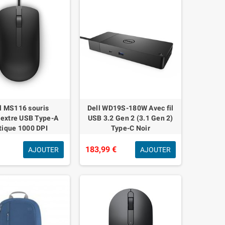
l MS116 souris
Dell WD19S-180W Avec fil
extre USB Type-A
USB 3.2 Gen 2 (3.1 Gen 2)
tique 1000 DPI
Type-C Noir
€
183,99 €
AJOUTER
AJOUTER