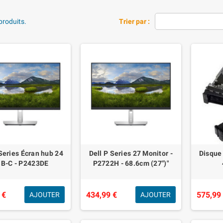
 produits.
Trier par :
 Series Écran hub 24
Dell P Series 27 Monitor -
Disque
B-C - P2423DE
P2722H - 68.6cm (27")"
 €
434,99 €
575,99
AJOUTER
AJOUTER