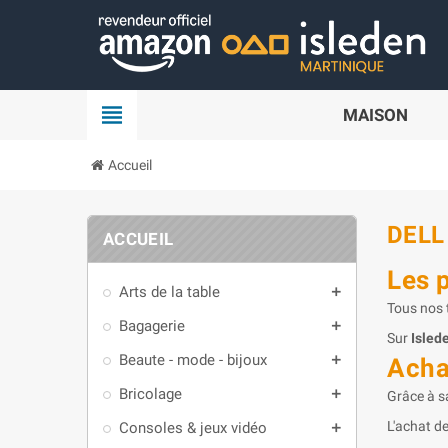
Panneau de gestion des cookies
view_headline
MAISON
Accueil
DELL
ACCUEIL
Les 
Arts de la table
add
Tous nos t
Bagagerie
add
Sur
Isled
Beaute - mode - bijoux
add
Acha
Bricolage
add
Grâce à s
L'achat de
Consoles & jeux vidéo
add