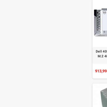
Dell 4
M.2 4
913,99