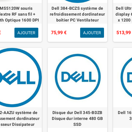
 MS5120W souris
Dell 384-BCZS système de
Dell Ul
extre RF sans fil +
refroidissement dordinateur
display 
th Optique 1600 DPI
boîtier PC Ventilateur
x 1200
€
75,99 €
513,99
AJOUTER
AJOUTER
12-AAZU système de
Disque dur Dell 345-BDZB
Dell 1
issement dordinateur
Disque dur interne 480 GB
3
sseur Dissipateur
SSD
mique/Radiateur