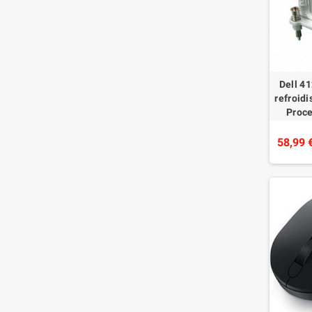
Dell 4
refroid
Proce
thermiq
58,99 