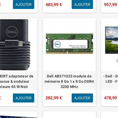
€
483,99 €
957,99
AJOUTER
AJOUTER
M0RT adaptateur de
Dell AB371023 module de
- Dell -
sance & onduleur
mémoire 8 Go 1 x 8 Go DDR4
LED - F
érieure 65 W Noir
3200 MHz
€
282,99 €
478,99
AJOUTER
AJOUTER