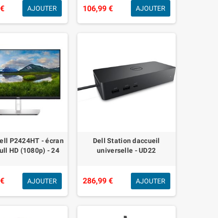
 €
106,99 €
AJOUTER
AJOUTER
 Dell P2424HT - écran
Dell Station daccueil
ull HD (1080p) - 24
universelle - UD22
 €
286,99 €
AJOUTER
AJOUTER