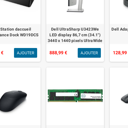
 Station daccueil
Dell UltraSharp U3423We
Dell Ada
mance Dock WD19DCS
LED display 86,7 cm (34.1")
3440 x 1440 pixels UltraWide
Quad HD LCD Argent"
 €
888,99 €
128,99
AJOUTER
AJOUTER