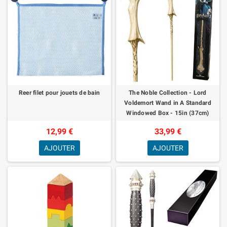
Reer filet pour jouets de bain
The Noble Collection - Lord
Voldemort Wand in A Standard
Windowed Box - 15in (37cm)
Wizarding World Wand - Harry
12,99 €
33,99 €
Potter Film Set
AJOUTER
AJOUTER