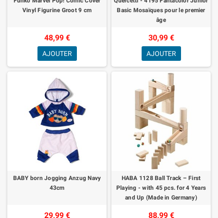
Funko Marvel Pop! Comic Cover
Quercetti - 4195 Fantacolor Junior
Vinyl Figurine Groot 9 cm
Basic Mosaïques pour le premier
âge
48,99 €
30,99 €
AJOUTER
AJOUTER
BABY born Jogging Anzug Navy
HABA 1128 Ball Track – First
43cm
Playing - with 45 pcs. for 4 Years
and Up (Made in Germany)
29,99 €
88,99 €