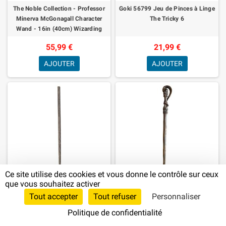
The Noble Collection - Professor
Goki 56799 Jeu de Pinces à Linge
Minerva McGonagall Character
The Tricky 6
Wand - 16in (40cm) Wizarding
World Wand with Name Tag - Harry
55,99 €
21,99 €
Pott
AJOUTER
AJOUTER
Ce site utilise des cookies et vous donne le contrôle sur ceux
que vous souhaitez activer
The Noble Collection - Sirius Black
The Noble Collection - Fleur
Tout accepter
Tout refuser
Personnaliser
Character Wand - 15.5in (39cm)
Delacour Character Wand - 15in
Politique de confidentialité
Harry Potter Wand with Name Tag
(38cm) Wizarding World Wand
- Harry Potter Film Set Movie
with Name Tag - Harry Potter Film