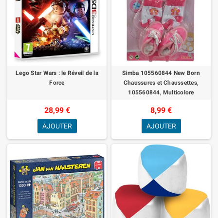
Lego Star Wars : le Réveil de la
Simba 105560844 New Born
Force
Chaussures et Chaussettes,
105560844, Multicolore
28,99 €
8,99 €
AJOUTER
AJOUTER