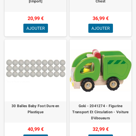
[Import]
Chest
20,99 €
36,99 €
AJOUTER
AJOUTER
30 Balles Baby Foot Dure en
Goki - 2041274 - Figurine
Plastique
Transport Et Circulation - Voiture
D'éboueurs
40,99 €
32,99 €