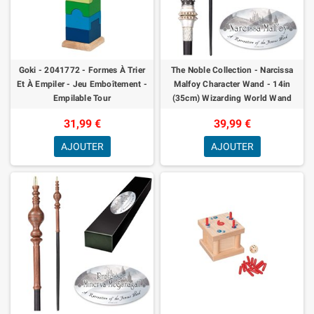
Goki - 2041772 - Formes À Trier
The Noble Collection - Narcissa
Et À Empiler - Jeu Emboîtement -
Malfoy Character Wand - 14in
Empilable Tour
(35cm) Wizarding World Wand
with Name Tag - Harry Potter Film
31,99 €
39,99 €
Set M
AJOUTER
AJOUTER