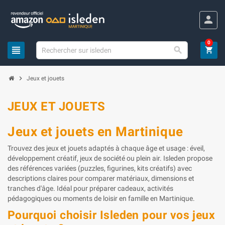
Panneau de gestion des cookies
person
0
view_headline

shopping_cart
chevron_right
Jeux et jouets
JEUX ET JOUETS
Jeux et jouets en Martinique
Trouvez des jeux et jouets adaptés à chaque âge et usage : éveil,
développement créatif, jeux de société ou plein air. Isleden propose
des références variées (puzzles, figurines, kits créatifs) avec
descriptions claires pour comparer matériaux, dimensions et
tranches d'âge. Idéal pour préparer cadeaux, activités
pédagogiques ou moments de loisir en famille en Martinique.
Pourquoi choisir Isleden pour vos jeux