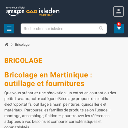
Panneau de gestion des cookies
person
0
view_headline

shopping_cart
chevron_right
Bricolage
BRICOLAGE
Bricolage en Martinique :
outillage et fournitures
Que vous prépariez une rénovation, un entretien courant ou des
petits travaux, notre catégorie Bricolage propose des outils
électroportatifs, outillage à main, peintures, quincaillerie et
matériaux. Parcourez les familles de produits selon l’usage —
montage, assemblage, finition — pour trouver les références
adaptées à vos besoins et comparer caractéristiques et
compatibilités.