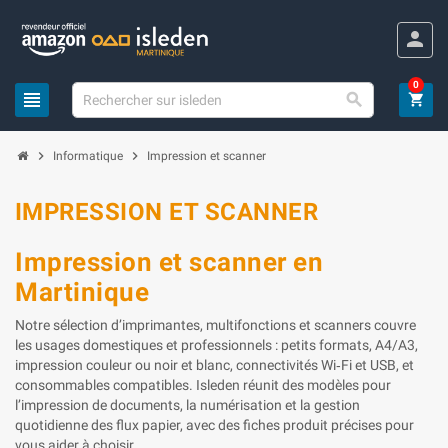
Panneau de gestion des cookies
person
0
view_headline

shopping_cart
chevron_right
chevron_right
Informatique
Impression et scanner
IMPRESSION ET SCANNER
Impression et scanner en
Martinique
Notre sélection d’imprimantes, multifonctions et scanners couvre
les usages domestiques et professionnels : petits formats, A4/A3,
impression couleur ou noir et blanc, connectivités Wi‑Fi et USB, et
consommables compatibles. Isleden réunit des modèles pour
l’impression de documents, la numérisation et la gestion
quotidienne des flux papier, avec des fiches produit précises pour
vous aider à choisir.