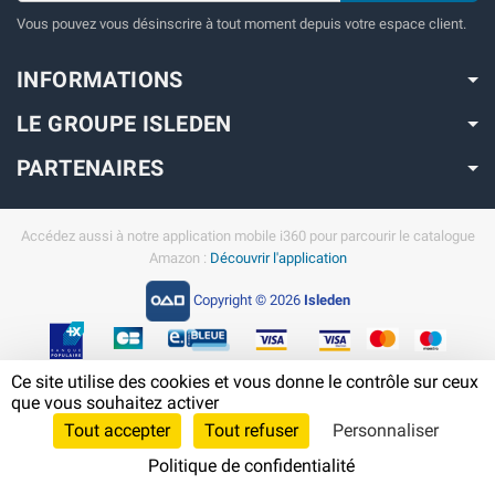
Vous pouvez vous désinscrire à tout moment depuis votre espace client.
INFORMATIONS
LE GROUPE ISLEDEN
PARTENAIRES
Accédez aussi à notre application mobile i360 pour parcourir le catalogue
Amazon :
Découvrir l'application
Copyright © 2026
Isleden
Ce site utilise des cookies et vous donne le contrôle sur ceux
En savoir plus sur Amazon en Martinique
que vous souhaitez activer
Tout accepter
Tout refuser
Personnaliser
Politique de confidentialité
Cliquez-ici pour modifier vos préférences en matière de cookies