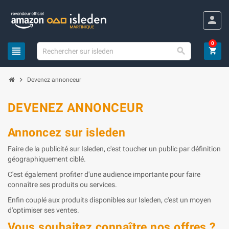
Panneau de gestion des cookies
person
0
view_headline

shopping_cart
chevron_right
Devenez annonceur
DEVENEZ ANNONCEUR
Annoncez sur isleden
Faire de la publicité sur Isleden, c'est toucher un public par définition
géographiquement ciblé.
C'est également profiter d'une audience importante pour faire
connaître ses produits ou services.
Enfin couplé aux produits disponibles sur Isleden, c'est un moyen
d'optimiser ses ventes.
Vous souhaitez connaître nos offres ?