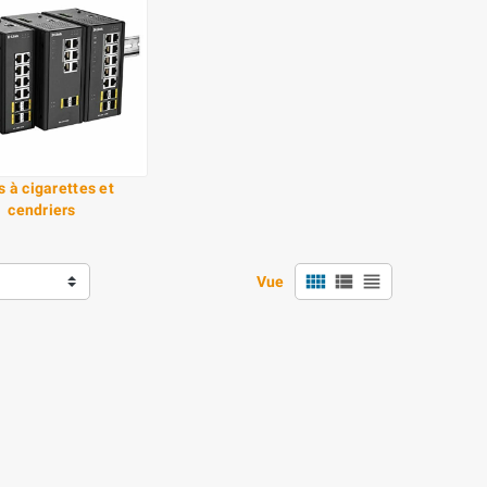
s à cigarettes et
cendriers
view_comfy
view_list
view_headline
Vue