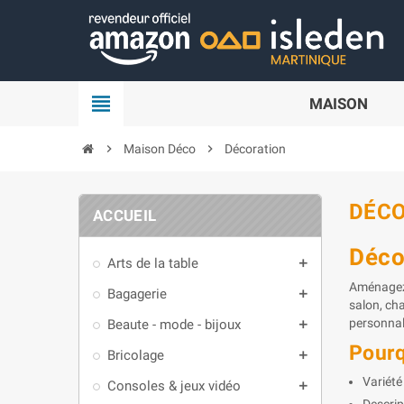
Panneau de gestion des cookies
view_headline
MAISON
chevron_right
Maison Déco
chevron_right
Décoration
DÉC
ACCUEIL
Déco
Arts de la table
add
Aménagez 
Bagagerie
add
salon, ch
personnal
Beaute - mode - bijoux
add
Pourq
Bricolage
add
Variété
Consoles & jeux vidéo
add
Descrip