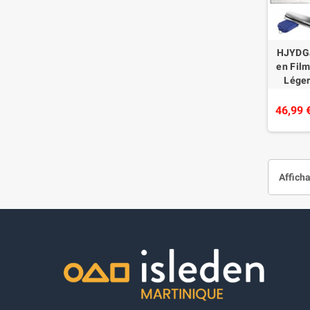
HJYDGJ
en Film
Léger,
Therm
Isolant
46,99 
Afficha