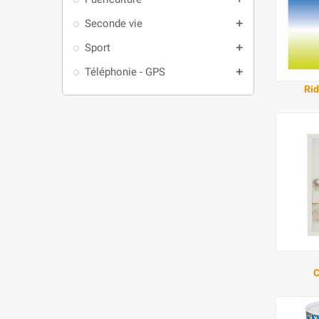
Seconde vie
add
Sport
add
Téléphonie - GPS
add
Rid
C