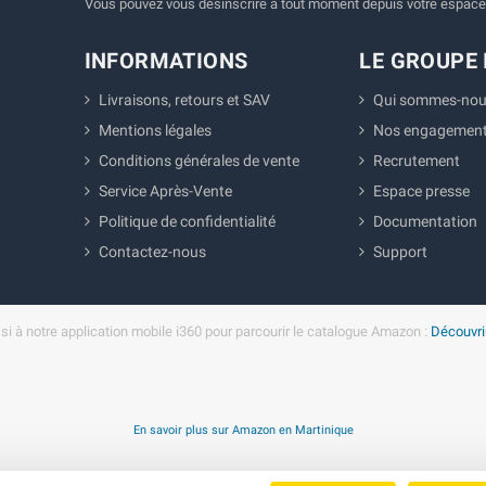
Vous pouvez vous désinscrire à tout moment depuis votre espace 
INFORMATIONS
LE GROUPE 
Livraisons, retours et SAV
Qui sommes-nou
Mentions légales
Nos engagemen
Conditions générales de vente
Recrutement
Service Après-Vente
Espace presse
Politique de confidentialité
Documentation
Contactez-nous
Support
i à notre application mobile i360 pour parcourir le catalogue Amazon :
Découvrir
En savoir plus sur Amazon en Martinique