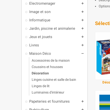
Electromenager
add
Options
Image et son
add
Informatique
add
Sélect
Jardin, piscine et animalerie
add
Jeux et jouets
add
Livres
add
Maison Déco
remove
Accessoires de la maison
Coussins et housses
Décoration
Linges cuisine et salle de bain
Déco
Linges de lit
Luminaires d'intérieur
Papeteries et fournitures
add
Puériculture
add