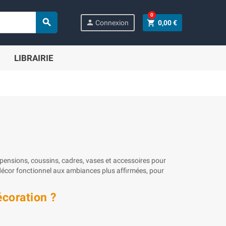
0

person
shopping_cart
Connexion
0,00 €
LIBRAIRIE
ensions, coussins, cadres, vases et accessoires pour
 décor fonctionnel aux ambiances plus affirmées, pour
écoration ?