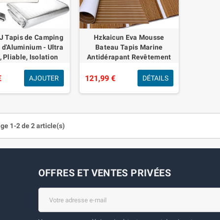
 Tapis de Camping
Hzkaicun Eva Mousse
 d'Aluminium - Ultra
Bateau Tapis Marine
 Pliable, Isolation
Antidérapant Revêtement
ique - Couverture
Sol 240x112/90/55/41cm
e pour Tente 200 × 2
Auto-Adhésif Synthétique
€
121,99 €
AJOUTER
DÉTAILS
Teck Pont pour Y
ge 1-2 de 2 article(s)
OFFRES ET VENTES PRIVÉES