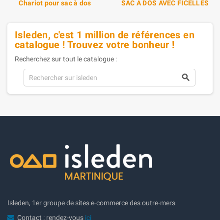
Chariot pour sac à dos
SAC A DOS AVEC FICELLES
Isleden, c'est 1 million de références en
catalogue ! Trouvez votre bonheur !
Recherchez sur tout le catalogue :

Isleden, 1er groupe de sites e-commerce des outre-mers
Contact : rendez-vous
ici