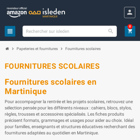
Panneau de gestion des cookies
person
0
view_headline

shopping_cart
chevron_right
chevron_right
Papeteries et fournitures
Fournitures scolaires
FOURNITURES SCOLAIRES
Fournitures scolaires en
Martinique
Pour accompagner la rentrée et les projets scolaires, retrouvez une
sélection pensée pour les différents niveaux : cahiers, blocs, stylos,
règles, trousses et accessoires spécialisés. Les fiches produits
précisent formats, grammages et usages pour aider au choix. Idéal
pour familles, enseignants et structures éducatives recherchant des
fournitures adaptées au quotidien en Martinique.