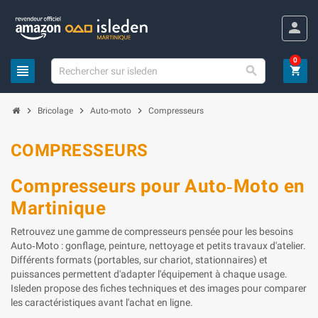
Panneau de gestion des cookies
person
0
view_headline

shopping_cart
chevron_right
chevron_right
chevron_right
Bricolage
Auto-moto
Compresseurs
COMPRESSEURS
Compresseurs pour Auto‑Moto en
Martinique
Retrouvez une gamme de compresseurs pensée pour les besoins
Auto‑Moto : gonflage, peinture, nettoyage et petits travaux d'atelier.
Différents formats (portables, sur chariot, stationnaires) et
puissances permettent d'adapter l'équipement à chaque usage.
Isleden propose des fiches techniques et des images pour comparer
les caractéristiques avant l'achat en ligne.