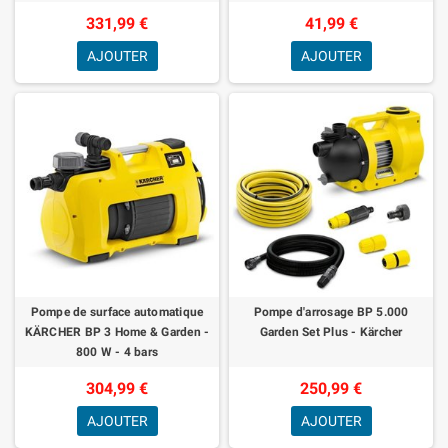
de l'eau récupérée
331,99 €
41,99 €
AJOUTER
AJOUTER
Pompe de surface automatique
Pompe d'arrosage BP 5.000
KÄRCHER BP 3 Home & Garden -
Garden Set Plus - Kärcher
800 W - 4 bars
304,99 €
250,99 €
AJOUTER
AJOUTER