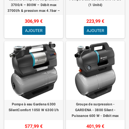
3700/4 – 800W – Débit max
(1 Unité)
3700l/h & pression max 4.1bar –
Extension de garantie 5 ans
306,99 €
223,99 €
(9023-20)
AJOUTER
AJOUTER
Pompe à eau Gardena 6300
Groupe de surpression -
SilentComfort 1050 W 6300 l/h
GARDENA - 3800 Silent -
Puissance 600 W - Débit max
3800 l/h
577,99 €
401,99 €