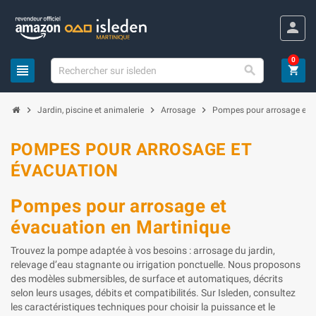
Panneau de gestion des cookies
person
0
view_headline

shopping_cart
chevron_right
chevron_right
chevron_right
Jardin, piscine et animalerie
Arrosage
Pompes pour arrosage et 
POMPES POUR ARROSAGE ET
ÉVACUATION
Pompes pour arrosage et
évacuation en Martinique
Trouvez la pompe adaptée à vos besoins : arrosage du jardin,
relevage d’eau stagnante ou irrigation ponctuelle. Nous proposons
des modèles submersibles, de surface et automatiques, décrits
selon leurs usages, débits et compatibilités. Sur Isleden, consultez
les caractéristiques techniques pour choisir la puissance et le