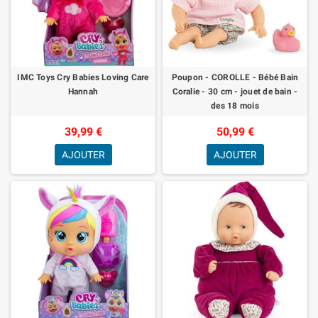
IMC Toys Cry Babies Loving Care
Poupon - COROLLE - Bébé Bain
Hannah
Coralie - 30 cm - jouet de bain -
des 18 mois
39,99 €
50,99 €
AJOUTER
AJOUTER