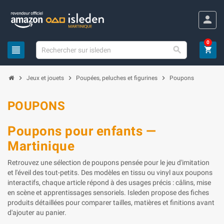
Panneau de gestion des cookies
person
0
view_headline

shopping_cart
chevron_right
chevron_right
chevron_right
Jeux et jouets
Poupées, peluches et figurines
Poupons
POUPONS
Poupons pour enfants —
Martinique
Retrouvez une sélection de poupons pensée pour le jeu d'imitation
et l'éveil des tout-petits. Des modèles en tissu ou vinyl aux poupons
interactifs, chaque article répond à des usages précis : câlins, mise
en scène et apprentissages sensoriels. Isleden propose des fiches
produits détaillées pour comparer tailles, matières et finitions avant
d'ajouter au panier.