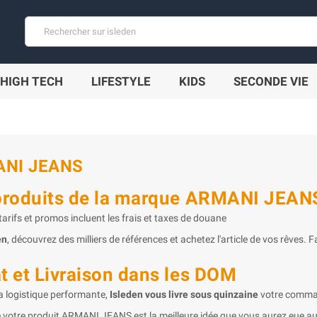
HIGH TECH
LIFESTYLE
KIDS
SECONDE VIE
NI JEANS
produits de la marque ARMANI JEANS 
arifs et promos incluent les frais et taxes de douane
en
, découvrez des milliers de références et achetez l'article de vos rêves. F
t et Livraison dans les DOM
a logistique performante,
Isleden vous livre sous quinzaine
votre comm
e votre produit ARMANI JEANS est la meilleure idée que vous aurez eue auj