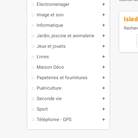
Electromenager
add
Image et son
add
Isled
Informatique
add
Recherc
Jardin, piscine et animalerie
add
Jeux et jouets
add
Livres
add
Maison Déco
add
Papeteries et fournitures
add
Puériculture
add
Seconde vie
add
Sport
add
Téléphonie - GPS
add