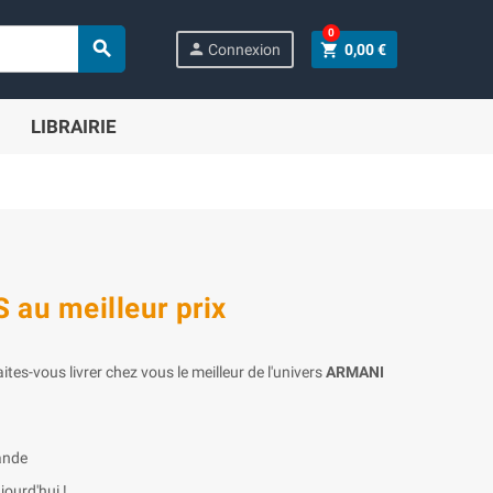
0

person
shopping_cart
Connexion
0,00 €
LIBRAIRIE
au meilleur prix
aites-vous livrer chez vous le meilleur de l'univers
ARMANI
ande
ourd'hui !