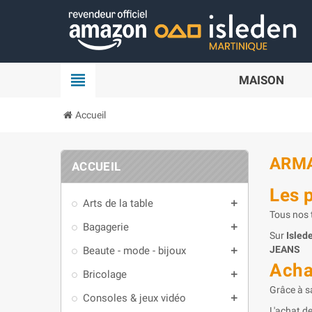
Panneau de gestion des cookies
view_headline
MAISON
Accueil
ARMA
ACCUEIL
Les 
Arts de la table
add
Tous nos t
Bagagerie
add
Sur
Isled
JEANS
Beaute - mode - bijoux
add
Acha
Bricolage
add
Grâce à s
Consoles & jeux vidéo
add
L'achat d