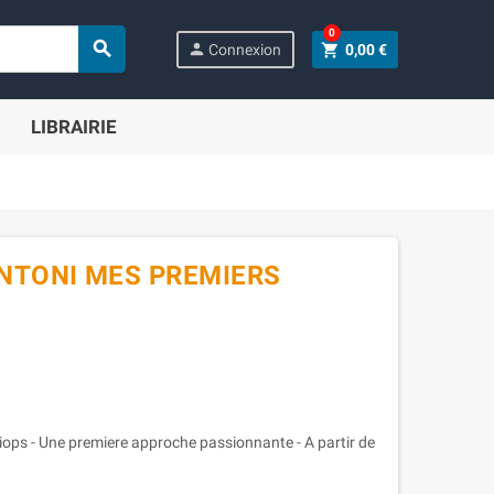
0

person
shopping_cart
Connexion
0,00 €
LIBRAIRIE
ENTONI MES PREMIERS
triops - Une premiere approche passionnante - A partir de