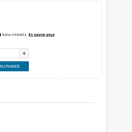
add
AU PANIER