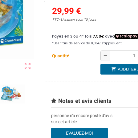
29,99 €
TTC
Livraison sous 15 jours
remove
Quantité
zoom_out_map
shopping_cart
AJOUTER 
Notes et avis clients
personne n'a encore posté d'avis
sur cet article
EVALUEZ-MOI