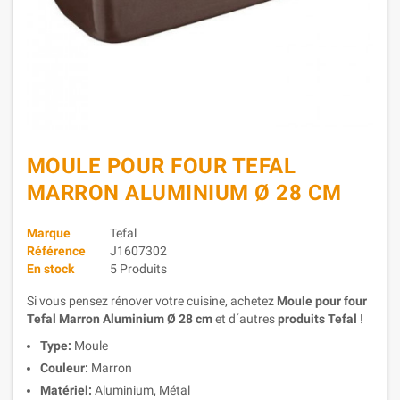
MOULE POUR FOUR TEFAL
MARRON ALUMINIUM Ø 28 CM
Marque
Tefal
Référence
J1607302
En stock
5 Produits
Si vous pensez rénover votre cuisine, achetez
Moule pour four
Tefal Marron Aluminium Ø 28 cm
et d´autres
produits Tefal
!
Type:
Moule
Couleur:
Marron
Matériel:
Aluminium, Métal