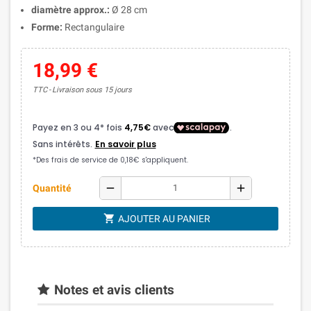
diamètre approx.:
Ø 28 cm
Forme:
Rectangulaire
18,99 €
TTC
Livraison sous 15 jours
remove
add
Quantité
shopping_cart
AJOUTER AU PANIER
Notes et avis clients