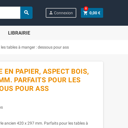
0

person
shopping_cart
Connexion
0,00 €
LIBRAIRIE
r les tables à manger : dessous pour ass
E EN PAPIER, ASPECT BOIS,
 MM. PARFAITS POUR LES
SOUS POUR ASS
ns
tyle ancien 420 x 297 mm. Parfaits pour les tables à