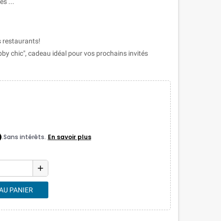
s ...
s restaurants!
bby chic", cadeau idéal pour vos prochains invités
add
AU PANIER