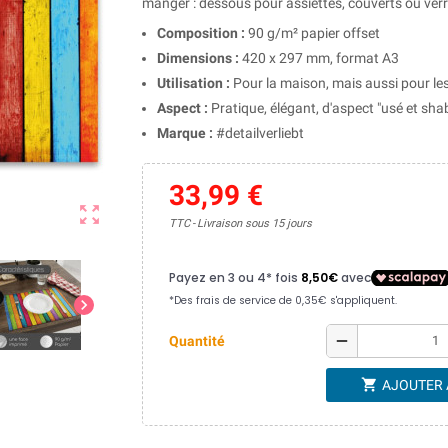
manger : dessous pour assiettes, couverts ou verre
Composition :
90 g/m² papier offset
Dimensions :
420 x 297 mm, format A3
Utilisation :
Pour la maison, mais aussi pour le
Aspect :
Pratique, élégant, d'aspect "usé et sha
Marque :
#detailverliebt
33,99 €
zoom_out_map
TTC
Livraison sous 15 jours
chevron_right
remove
Quantité
shopping_cart
AJOUTER 