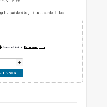
 PFOA ni PTFE
ille, spatule et baguettes de service inclus
add
AU PANIER