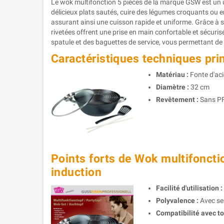
Le wok multifonction 5 pièces de la marque GSW est un ust
délicieux plats sautés, cuire des légumes croquants ou e
assurant ainsi une cuisson rapide et uniforme. Grâce à 
rivetées offrent une prise en main confortable et sécuris
spatule et des baguettes de service, vous permettant de p
Caractéristiques techniques pri
Matériau :
Fonte d'aci
Diamètre :
32 cm
Revêtement :
Sans PF
Points forts de Wok multifoncti
induction
Facilité d'utilisation :
Polyvalence :
Avec ses
Compatibilité avec to