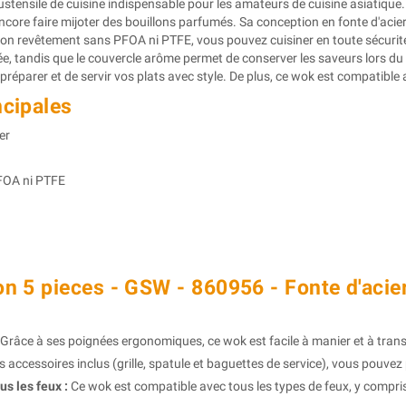
ensile de cuisine indispensable pour les amateurs de cuisine asiatique. Av
ncore faire mijoter des bouillons parfumés. Sa conception en fonte d'acie
son revêtement sans PFOA ni PTFE, vous pouvez cuisiner en toute sécurité
ée, tandis que le couvercle arôme permet de conserver les saveurs lors du 
réparer et de servir vos plats avec style. De plus, ce wok est compatible a
ncipales
er
OA ni PTFE
on 5 pieces - GSW - 860956 - Fonte d'acie
Grâce à ses poignées ergonomiques, ce wok est facile à manier et à trans
 accessoires inclus (grille, spatule et baguettes de service), vous pouvez 
us les feux :
Ce wok est compatible avec tous les types de feux, y compris l