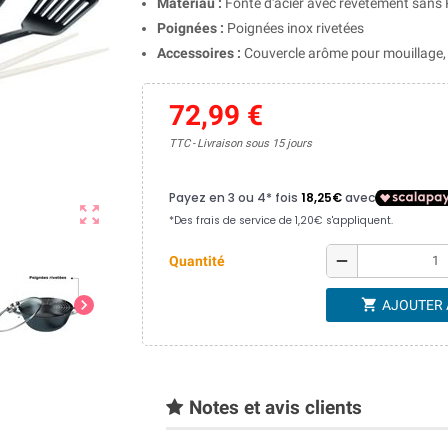
Matériau :
Fonte d'acier avec revêtement sans
Poignées :
Poignées inox rivetées
Accessoires :
Couvercle arôme pour mouillage, gr
72,99 €
TTC
Livraison sous 15 jours
zoom_out_map
remove
Quantité
chevron_right
shopping_cart
AJOUTER 
Notes et avis clients