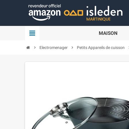
Panneau de gestion des cookies
view_headline
MAISON
chevron_right
Electromenager
chevron_right
Petits Appareils de cuisson
chevr