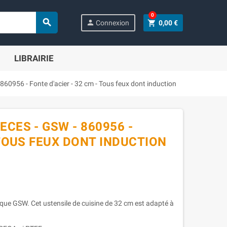
0

person
shopping_cart
Connexion
0,00 €
LIBRAIRIE
860956 - Fonte d'acier - 32 cm - Tous feux dont induction
CES - GSW - 860956 -
 TOUS FEUX DONT INDUCTION
rque GSW. Cet ustensile de cuisine de 32 cm est adapté à