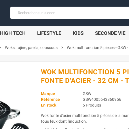
HIGH TECH
LIFESTYLE
KIDS
SECONDE VIE
on_right
Woks, tajine, paella, couscous
chevron_right
Wok multifonction 5 pieces - GSW - 
WOK MULTIFONCTION 5 PIE
FONTE D'ACIER - 32 CM -
Marque
GSW
Référence
GSW4005643860956
En stock
5 Produits
Wok fonte d'acier multifonction 5 pièces de la ma
tous feux dont l'induction.