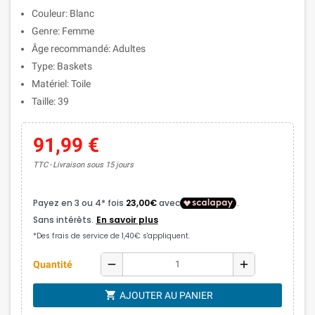
Couleur: Blanc
Genre: Femme
Âge recommandé: Adultes
Type: Baskets
Matériel: Toile
Taille: 39
91,99 €
TTC
Livraison sous 15 jours
remove
add
Quantité
shopping_cart
AJOUTER AU PANIER