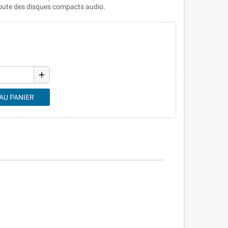
coute des disques compacts audio.
add
AU PANIER