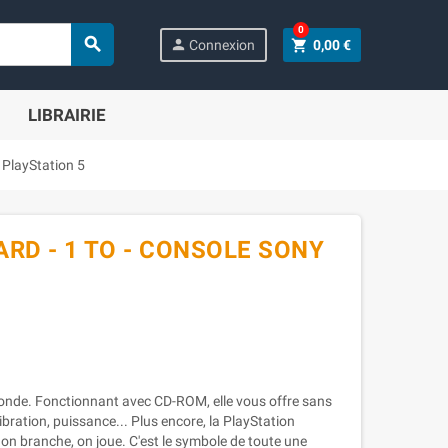
0

person
shopping_cart
Connexion
0,00 €
LIBRAIRIE
 PlayStation 5
ARD - 1 TO - CONSOLE SONY
monde. Fonctionnant avec CD-ROM, elle vous offre sans
ibration, puissance... Plus encore, la PlayStation
 on branche, on joue. C'est le symbole de toute une