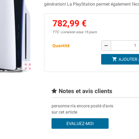
génération! La PlayStation permet également l'é
782,99 €
TTC
Livraison sous 15 jours
remove
Quantité
shopping_cart
AJOUTER 
zoom_out_map
Notes et avis clients
personne n'a encore posté d'avis
sur cet article
EVALUEZ-MOI