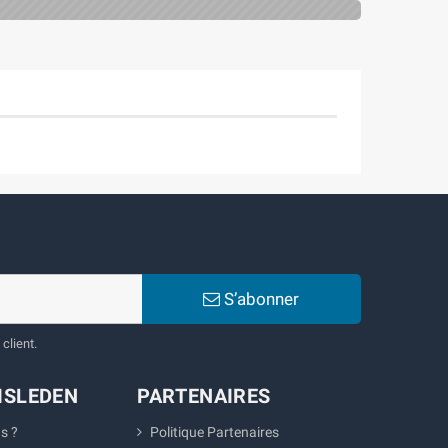
S’abonner
client.
ISLEDEN
PARTENAIRES
s ?
Politique Partenaires